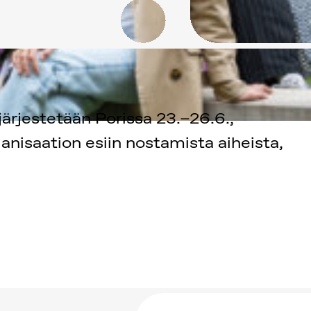
rjestetään Porissa 23.–26.6.,
anisaation esiin nostamista aiheista,