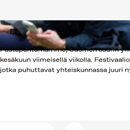
Päätapahtumamme, Suomen suurin yhteis
kesäkuun viimeisellä viikolla. Festivaal
jotka puhuttavat yhteiskunnassa juuri n