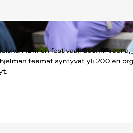
kunnallinen festivaali SuomiAreena, jä
iohjelman teemat syntyvät yli 200 eri org
yt.