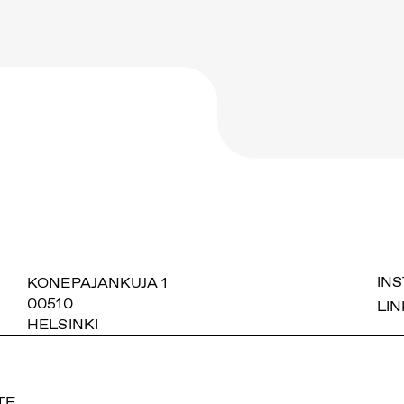
SUOMIAREENA
KONEPAJANKUJA 1
IN
00510
LIN
HELSINKI
TE