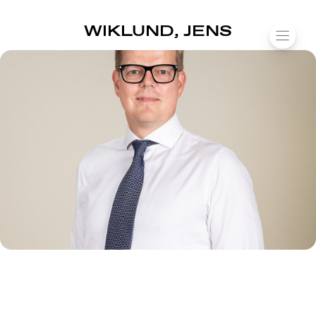
SUOMIAREENA
WIKLUND, JENS
Siirry
VALIK
sisältöön