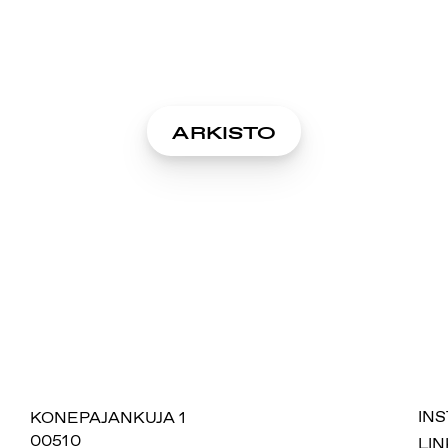
ARKISTO
SUOMIAREENA
KONEPAJANKUJA 1
IN
00510
LIN