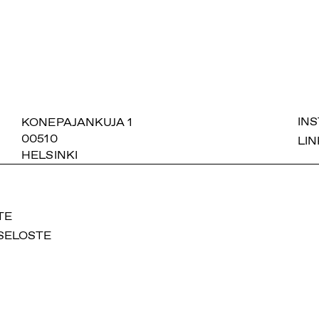
SUOMIAREENA
KONEPAJANKUJA 1
IN
00510
LIN
HELSINKI
TE
SELOSTE