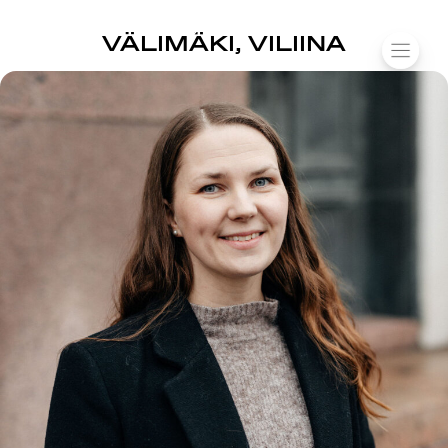
SUOMIAREENA
VÄLIMÄKI, VILIINA
Siirry
VALIK
sisältöön