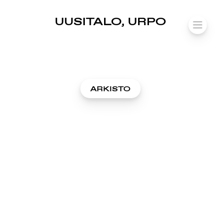
SUOMIAREENA
UUSITALO, URPO
Siirry
VALIK
sisältöön
ARKISTO