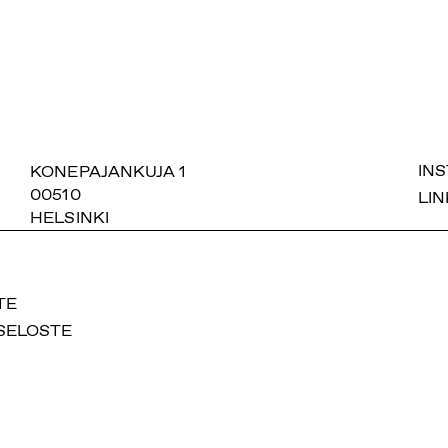
SUOMIAREENA
KONEPAJANKUJA 1
IN
00510
LIN
HELSINKI
TE
SELOSTE