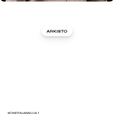
ARKISTO
SUOMIAREENA
KONEPAJANKUJA 1