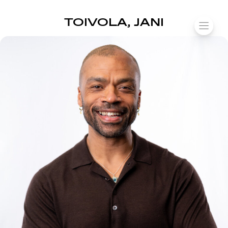
SUOMIAREENA
TOIVOLA, JANI
Siirry
VALIK
sisältöön