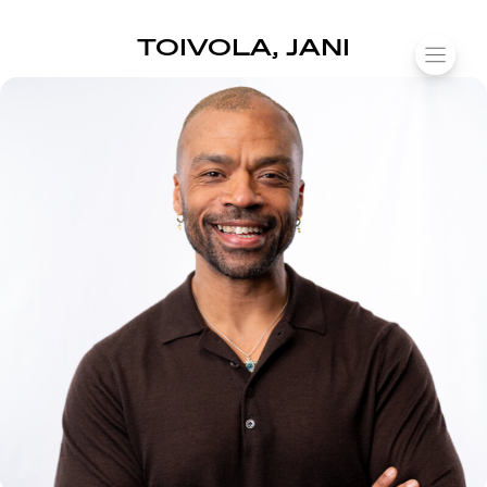
SUOMIAREENA
TOIVOLA, JANI
Siirry
VALIK
sisältöön