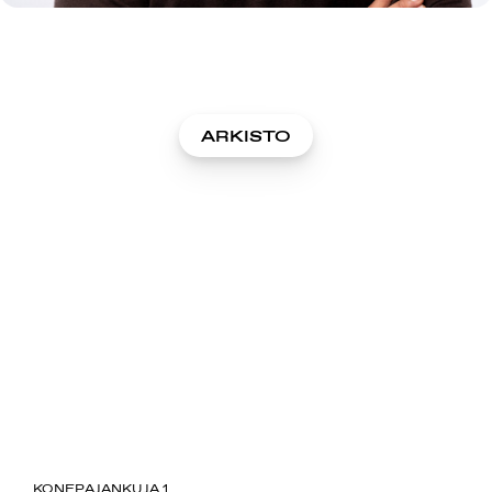
ARKISTO
SUOMIAREENA
KONEPAJANKUJA 1