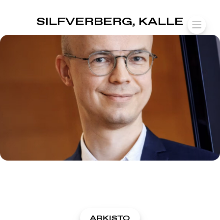
SUOMIAREENA
SILFVERBERG, KALLE
Siirry
VALIK
sisältöön
ARKISTO