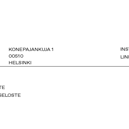
SUOMIAREENA
KONEPAJANKUJA 1
IN
00510
LIN
HELSINKI
TE
SELOSTE