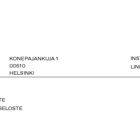
SUOMIAREENA
KONEPAJANKUJA 1
IN
00510
LIN
HELSINKI
TE
SELOSTE