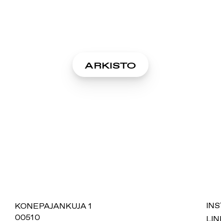
ARKISTO
SUOMIAREENA
KONEPAJANKUJA 1
IN
00510
LIN