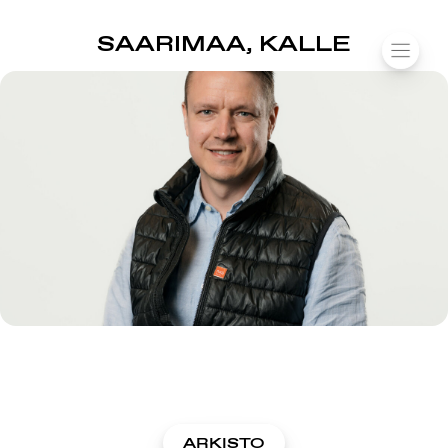
SUOMIAREENA
SAARIMAA, KALLE
Siirry
VALIK
sisältöön
ARKISTO