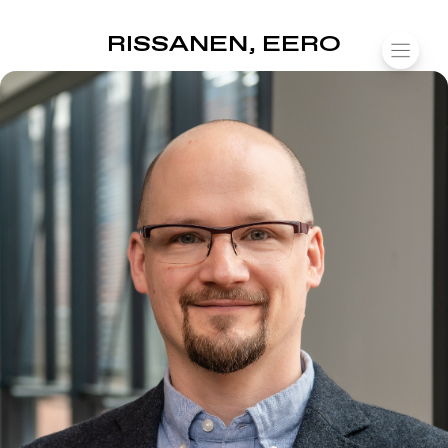
SUOMIAREENA
RISSANEN, EERO
Siirry
VALIK
sisältöön