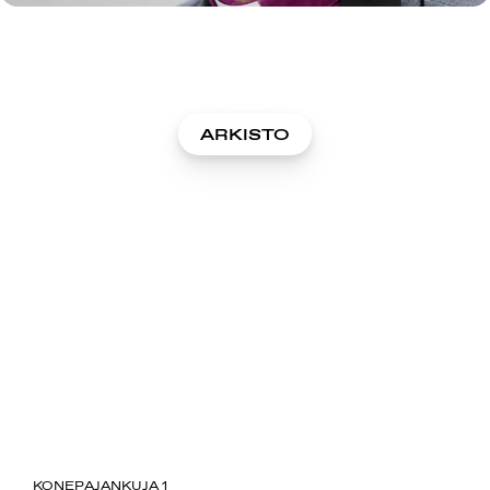
ARKISTO
SUOMIAREENA
KONEPAJANKUJA 1