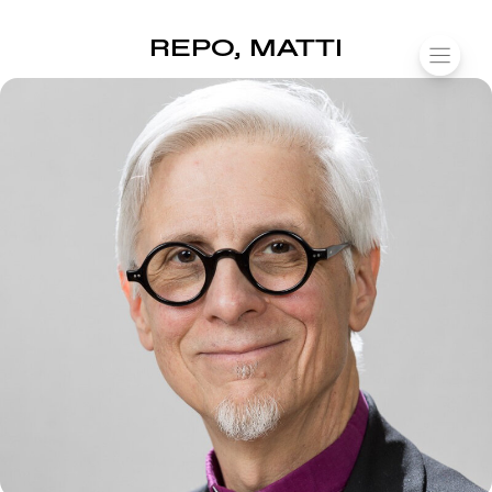
SUOMIAREENA
REPO, MATTI
Siirry
VALIK
sisältöön