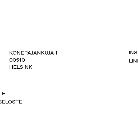
SUOMIAREENA
KONEPAJANKUJA 1
IN
00510
LIN
HELSINKI
TE
SELOSTE