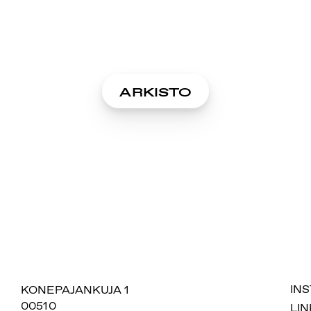
ARKISTO
SUOMIAREENA
KONEPAJANKUJA 1
IN
00510
LIN