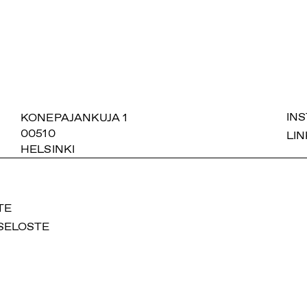
SUOMIAREENA
KONEPAJANKUJA 1
IN
00510
LIN
HELSINKI
TE
SELOSTE