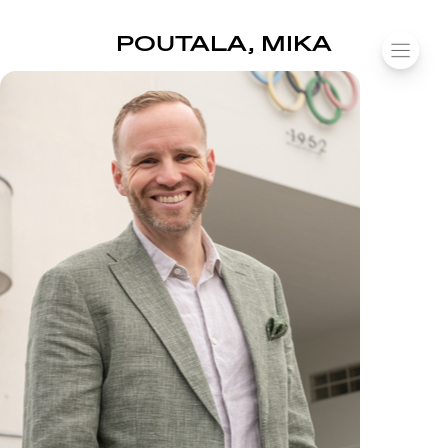
SUOMIAREENA
POUTALA, MIKA
Siirry
VALIK
sisältöön