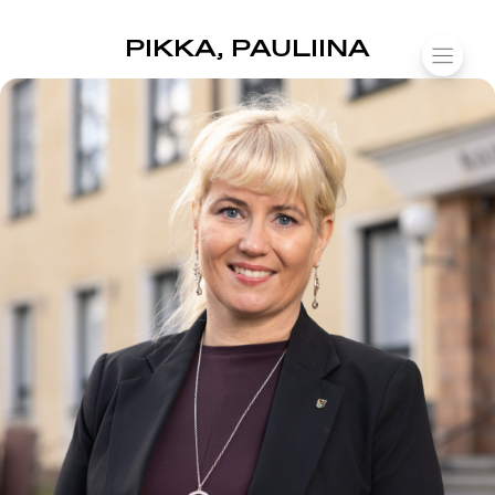
SUOMIAREENA
PIKKA, PAULIINA
Siirry
VALIK
sisältöön