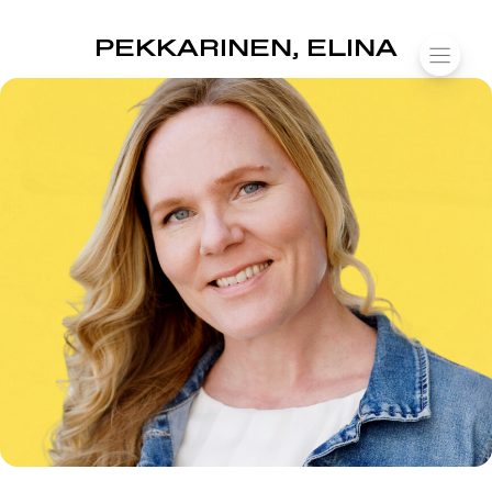
SUOMIAREENA
PEKKARINEN, ELINA
Siirry
VALIK
sisältöön