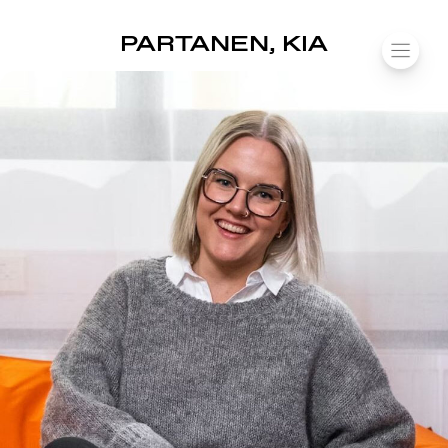
SUOMIAREENA
PARTANEN, KIA
Siirry
VALIK
sisältöön