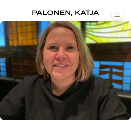
SUOMIAREENA
PALONEN, KATJA
Siirry
VALIK
sisältöön