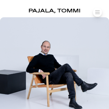
SUOMIAREENA
PAJALA, TOMMI
Siirry
VALIK
sisältöön