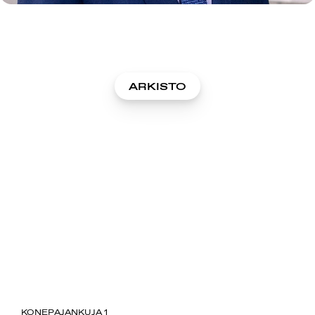
ARKISTO
SUOMIAREENA
KONEPAJANKUJA 1