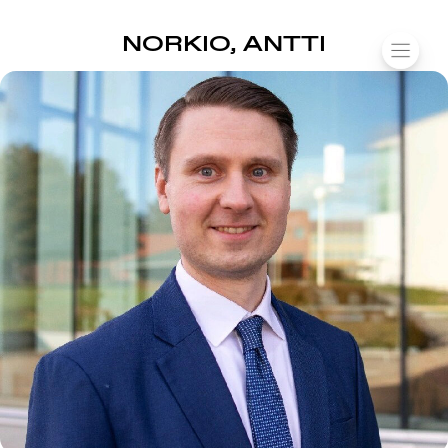
SUOMIAREENA
NORKIO, ANTTI
Siirry
VALIK
sisältöön