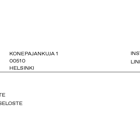
SUOMIAREENA
KONEPAJANKUJA 1
IN
00510
LIN
HELSINKI
TE
SELOSTE