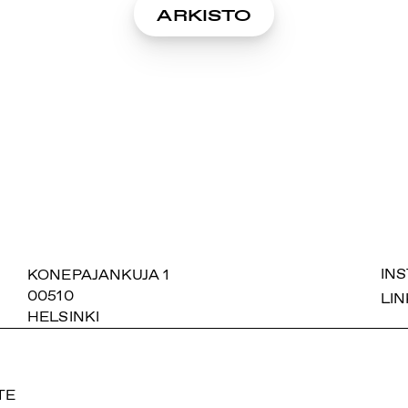
ARKISTO
SUOMIAREENA
KONEPAJANKUJA 1
IN
00510
LIN
HELSINKI
TE