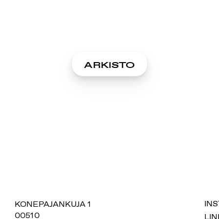
ARKISTO
SUOMIAREENA
KONEPAJANKUJA 1
IN
00510
LIN