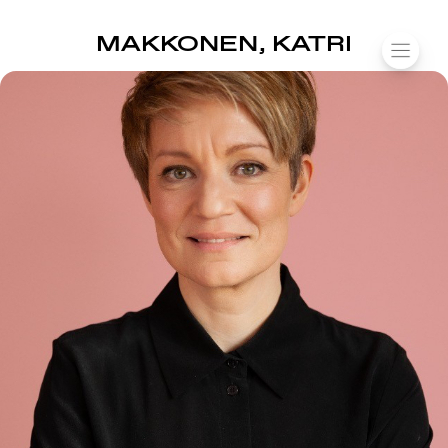
SUOMIAREENA
MAKKONEN, KATRI
Siirry
VALIK
sisältöön