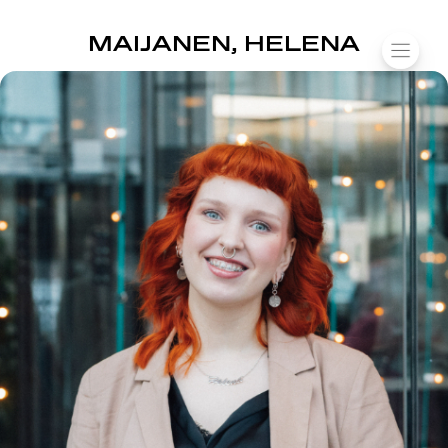
SUOMIAREENA
MAIJANEN, HELENA
Siirry
VALIK
sisältöön