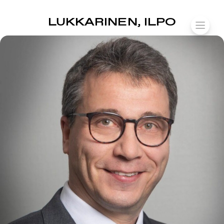
SUOMIAREENA
LUKKARINEN, ILPO
Siirry
VALIK
sisältöön