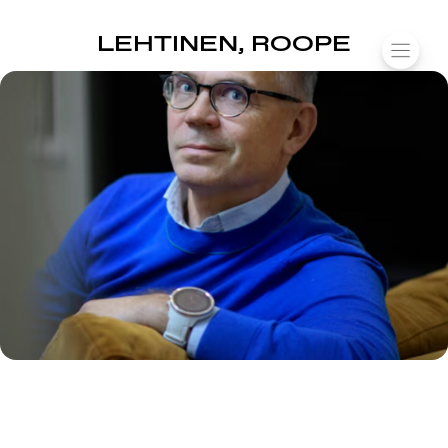
SUOMIAREENA
LEHTINEN, ROOPE
Siirry
VALIK
sisältöön