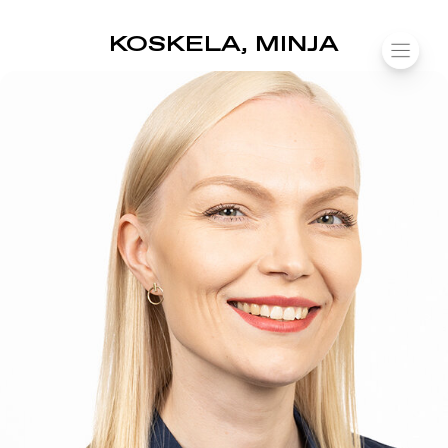
SUOMIAREENA
KOSKELA, MINJA
Siirry
VALIK
sisältöön