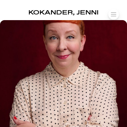
SUOMIAREENA
KOKANDER, JENNI
Siirry
VALIK
sisältöön