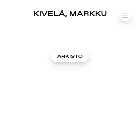
SUOMIAREENA
KIVELÄ, MARKKU
Siirry
VALIK
sisältöön
ARKISTO