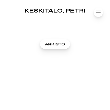
SUOMIAREENA
KESKITALO, PETRI
Siirry
VALIK
sisältöön
ARKISTO