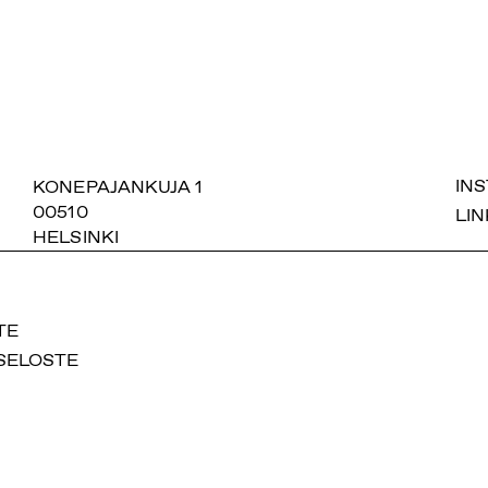
SUOMIAREENA
KONEPAJANKUJA 1
IN
00510
LIN
HELSINKI
TE
SELOSTE