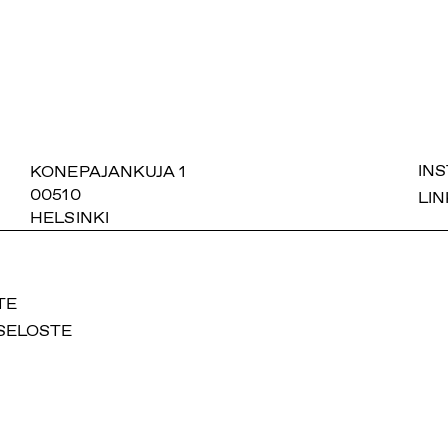
SUOMIAREENA
KONEPAJANKUJA 1
IN
00510
LIN
HELSINKI
TE
SELOSTE