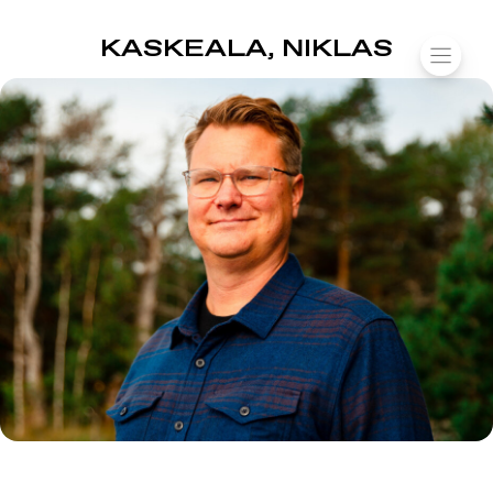
SUOMIAREENA
KASKEALA, NIKLAS
Siirry
VALIK
sisältöön