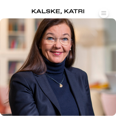
SUOMIAREENA
KALSKE, KATRI
Siirry
VALIK
sisältöön