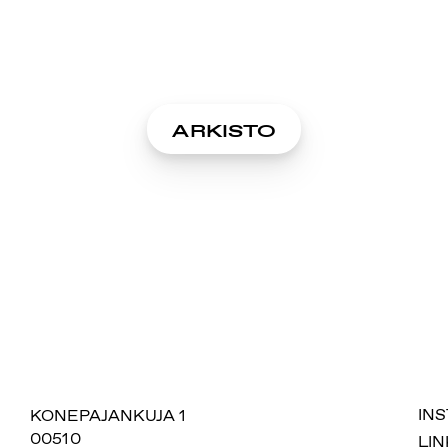
ARKISTO
SUOMIAREENA
KONEPAJANKUJA 1
IN
00510
LIN