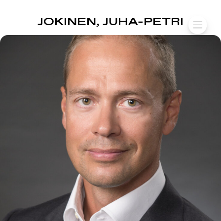
SUOMIAREENA
JOKINEN, JUHA-PETRI
Siirry
VALIK
sisältöön