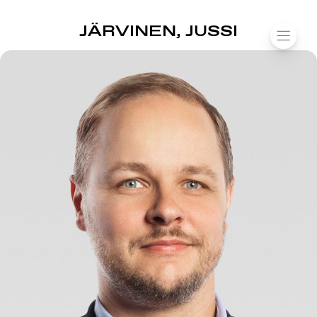
SUOMIAREENA
JÄRVINEN, JUSSI
Siirry
VALIK
sisältöön