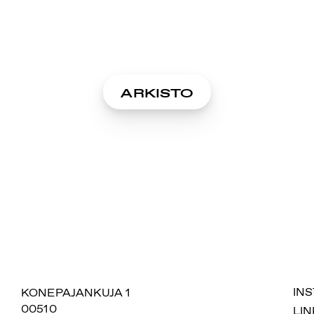
ARKISTO
SUOMIAREENA
KONEPAJANKUJA 1
IN
00510
LIN