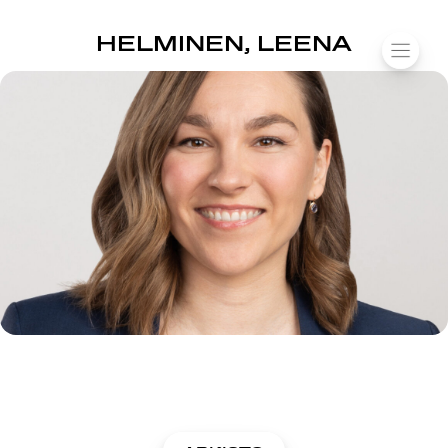
SUOMIAREENA
HELMINEN, LEENA
Siirry
VALIK
sisältöön