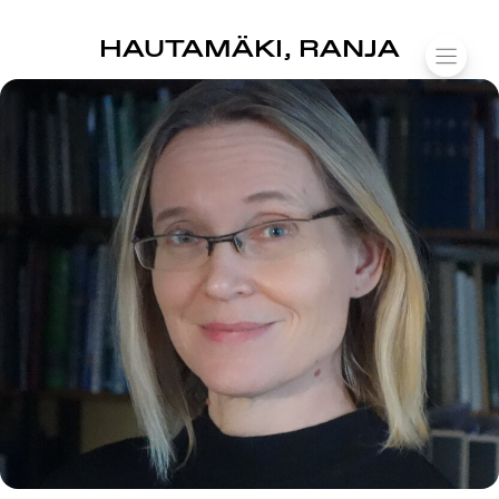
SUOMIAREENA
HAUTAMÄKI, RANJA
Siirry
VALIK
sisältöön