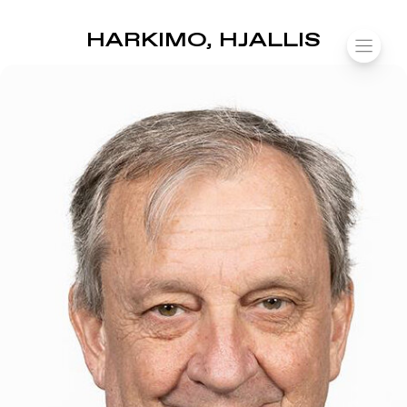
SUOMIAREENA
HARKIMO, HJALLIS
Siirry
VALIK
sisältöön