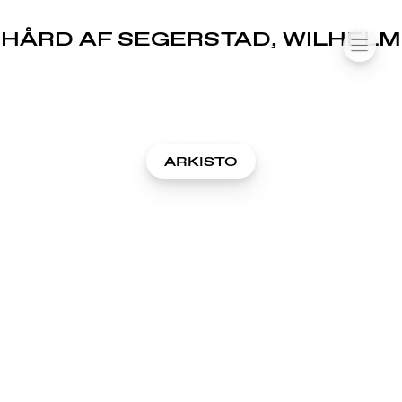
SUOMIAREENA
HÅRD AF SEGERSTAD, WILHELM
Siirry
VALIK
sisältöön
ARKISTO